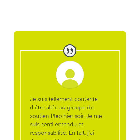
Je suis tellement contente
d’être allée au groupe de
soutien Pleo hier soir.
Je me
suis senti entendu et
responsabilisé.
En fait, j’ai