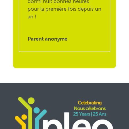
dormi huit bonnes heures
pour la première fois depuis un
an !
Parent anonyme