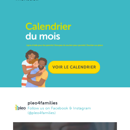
pleo4families
Follow us on Facebook & Instagram
(@pleo4families)