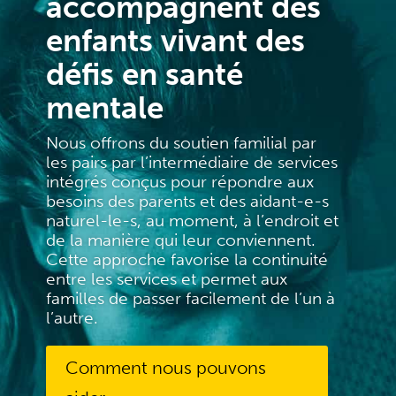
accompagnent des
enfants vivant des
défis en santé
mentale
Nous offrons du soutien familial par
les pairs par l’intermédiaire de services
intégrés conçus pour répondre aux
besoins des parents et des aidant-e-s
naturel-le-s, au moment, à l’endroit et
de la manière qui leur conviennent.
Cette approche favorise la continuité
entre les services et permet aux
familles de passer facilement de l’un à
l’autre.
Comment nous pouvons