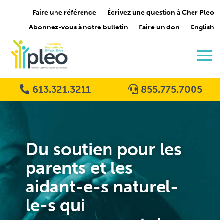
Faire une référence
Écrivez une question à Cher Pleo
Abonnez-vous à notre bulletin
Faire un don
English
613.321.3211
855.775.7005
Du soutien pour les
parents et les
aidant-e-s naturel-
le-s qui