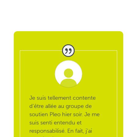
Je suis tellement contente
d’être allée au groupe de
soutien Pleo hier soir.
Je me
suis senti entendu et
responsabilisé.
En fait, j’ai