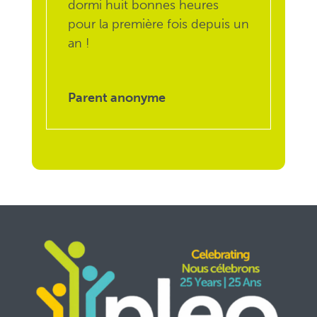
dormi huit bonnes heures
pour la première fois depuis un
an !
Parent anonyme